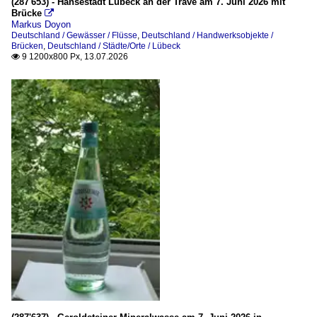
(287'653) - Hansestadt Lübeck an der Trave am 7. Juni 2026 mit
Brücke

Markus Doyon
Deutschland / Gewässer / Flüsse
,
Deutschland / Handwerksobjekte /
Brücken
,
Deutschland / Städte/Orte / Lübeck
9 1200x800 Px, 13.07.2026
