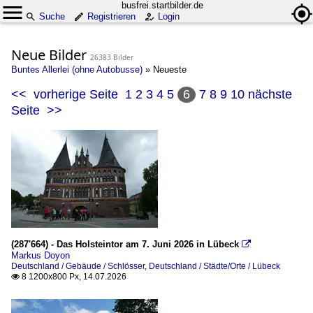
busfrei.startbilder.de
Suche
Registrieren
Login
Neue Bilder
26383 Bilder
Buntes Allerlei (ohne Autobusse)
»
Neueste
<<
vorherige Seite
1
2
3
4
5
6
7
8
9
10
nächste
Seite
>>
(287'664) - Das Holsteintor am 7. Juni 2026 in Lübeck

Markus Doyon
Deutschland / Gebäude / Schlösser
,
Deutschland / Städte/Orte / Lübeck
8 1200x800 Px, 14.07.2026
