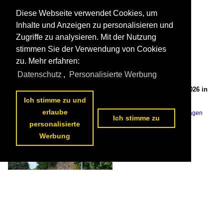
Diese Webseite verwendet Cookies, um
Inhalte und Anzeigen zu personalisieren und
Zugriffe zu analysieren. Mit der Nutzung
stimmen Sie der Verwendung von Cookies
zu. Mehr erfahren:
Datenschutz
,
Personalisierte Werbung
(287'626) - Kloster und Gedenkstätte Breitenau am 6. Juni 2026 in
Guxhagen

Ich stimme zu und
Markus Doyon
erlaube
Deutschland / Gebäude / Kirchen
,
Deutschland / Städte/Orte / Guxhagen
Ich stimme zu
8 1200x800 Px, 11.07.2026

personalisierte
Werbung
(287'625) - Kloster und Gedenkstätte Breitenau am 6. Juni 2026 in