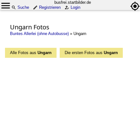
busfrei.startbilder.de
Suche
Registrieren
Login
Ungarn Fotos
Buntes Allerlei (ohne Autobusse)
»
Ungarn
Alle Fotos aus
Ungarn
Die ersten Fotos aus
Ungarn