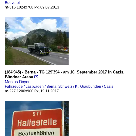
Bouveret
316 1024x768 Px, 09.07.2013

(184'945) - Berna - TG 129'394 - am 16. September 2017 in Cazis,
Bündner Arena

Markus Doyon
Fahrzeuge / Lastwagen / Berna
,
Schweiz / Kt. Graubünden / Cazis
227 1200x900 Px, 19.11.2017
