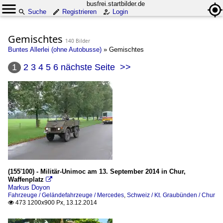
busfrei.startbilder.de
Suche
Registrieren
Login
Gemischtes
140 Bilder
Buntes Allerlei (ohne Autobusse)
»
Gemischtes
1
2
3
4
5
6
nächste Seite
>>
(155'100) - Militär-Unimoc am 13. September 2014 in Chur,
Waffenplatz

Markus Doyon
Fahrzeuge / Geländefahrzeuge / Mercedes
,
Schweiz / Kt. Graubünden / Chur
473 1200x900 Px, 13.12.2014
