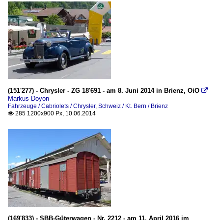
(151'277) - Chrysler - ZG 18'691 - am 8. Juni 2014 in Brienz, OiO

Markus Doyon
Fahrzeuge / Cabriolets / Chrysler
,
Schweiz / Kt. Bern / Brienz
285 1200x900 Px, 10.06.2014

(169'833) - SBB-Güterwagen - Nr. 2212 - am 11. April 2016 im