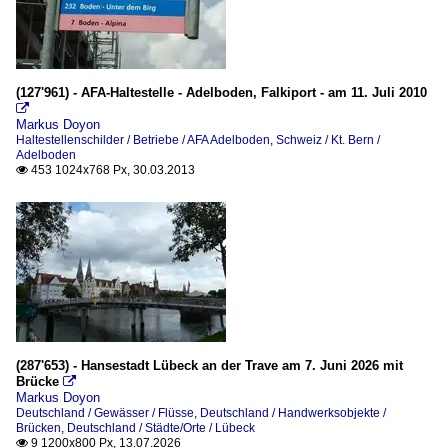
(127'961) - AFA-Haltestelle - Adelboden, Falkiport - am 11. Juli 2010

Markus Doyon
Haltestellenschilder / Betriebe / AFA Adelboden
,
Schweiz / Kt. Bern /
Adelboden
453 1024x768 Px, 30.03.2013

(287'653) - Hansestadt Lübeck an der Trave am 7. Juni 2026 mit
Brücke

Markus Doyon
Deutschland / Gewässer / Flüsse
,
Deutschland / Handwerksobjekte /
Brücken
,
Deutschland / Städte/Orte / Lübeck
9 1200x800 Px, 13.07.2026
