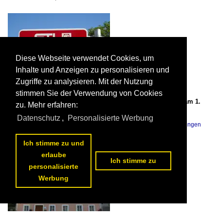
Diese Webseite verwendet Cookies, um
Inhalte und Anzeigen zu personalisieren und
Zugriffe zu analysieren. Mit der Nutzung
stimmen Sie der Verwendung von Cookies
(128'220) - STI-Haltestelle - Hilterfingen, Hilterfingen Post - am 1.
zu. Mehr erfahren:
August 2010

Markus Doyon
Datenschutz
,
Personalisierte Werbung
Haltestellenschilder / Betriebe / STI Thun
,
Schweiz / Kt. Bern / Hilterfingen
364 1024x768 Px, 01.04.2013

Ich stimme zu und
erlaube
Ich stimme zu
personalisierte
Werbung