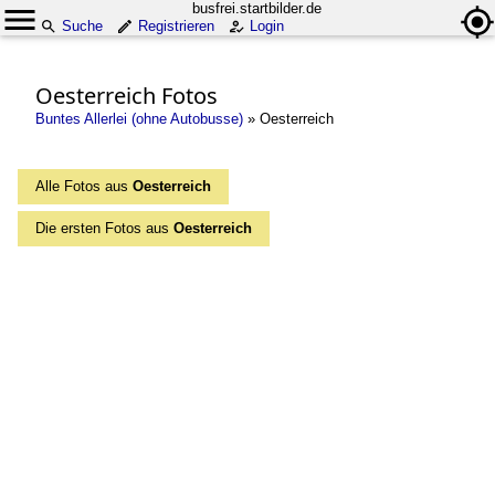
busfrei.startbilder.de
Suche
Registrieren
Login
Oesterreich Fotos
Buntes Allerlei (ohne Autobusse)
»
Oesterreich
Alle Fotos aus
Oesterreich
Die ersten Fotos aus
Oesterreich