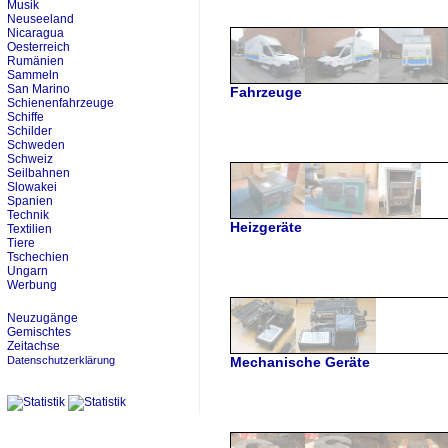
Musik
Neuseeland
Nicaragua
Oesterreich
Rumänien
Sammeln
San Marino
Fahrzeuge
Schienenfahrzeuge
Schiffe
Schilder
Schweden
Schweiz
Seilbahnen
Slowakei
Spanien
Technik
Heizgeräte
Textilien
Tiere
Tschechien
Ungarn
Werbung
Neuzugänge
Gemischtes
Zeitachse
Datenschutzerklärung
Mechanische Geräte