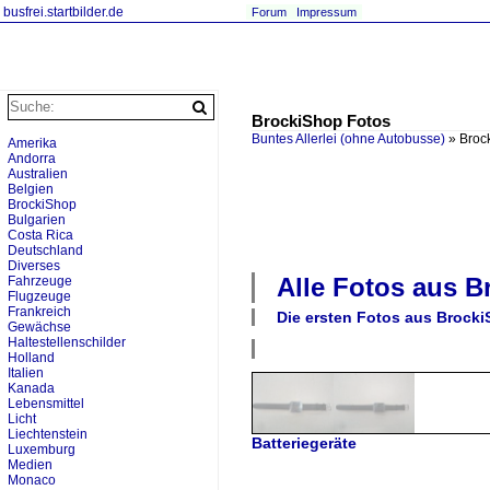
busfrei.startbilder.de
Forum
Impressum
BrockiShop Fotos
Buntes Allerlei (ohne Autobusse)
»
Broc
Amerika
Andorra
Australien
Belgien
BrockiShop
Bulgarien
Costa Rica
Deutschland
Diverses
Alle Fotos aus
B
Fahrzeuge
Flugzeuge
Frankreich
Die ersten Fotos aus
Brocki
Gewächse
Haltestellenschilder
Holland
Italien
Kanada
Lebensmittel
Licht
Liechtenstein
Batteriegeräte
Luxemburg
Medien
Monaco