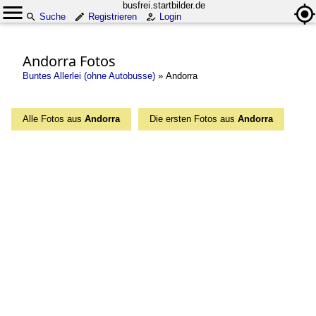
busfrei.startbilder.de
Suche
Registrieren
Login
Andorra Fotos
Buntes Allerlei (ohne Autobusse)
»
Andorra
Alle Fotos aus
Andorra
Die ersten Fotos aus
Andorra